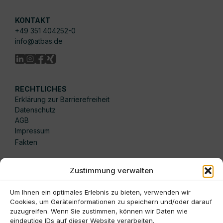
KONTAKT
+49 351 404252-0
info@atbas.de
RECHTLICHES
Erklärung zur Barrierefreiheit
Datenschutz
AGB
Impressum
Fakten
Zustimmung verwalten
SPRACHE
Deutsch
Um Ihnen ein optimales Erlebnis zu bieten, verwenden wir
Cookies, um Geräteinformationen zu speichern und/oder darauf
English
zuzugreifen. Wenn Sie zustimmen, können wir Daten wie
eindeutige IDs auf dieser Website verarbeiten.